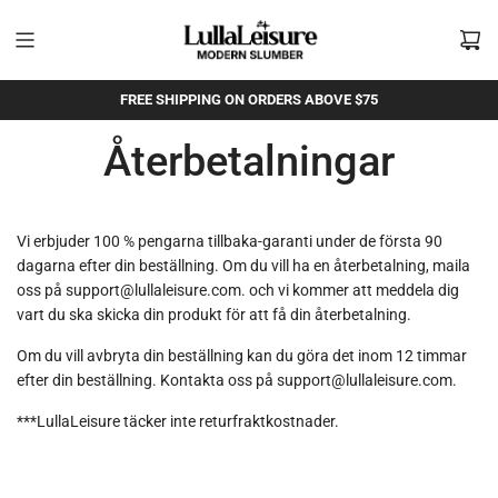
Hoppa
till
innehållet
FREE SHIPPING ON ORDERS ABOVE $75
Återbetalningar
Vi erbjuder 100 % pengarna tillbaka-garanti under de första 90
dagarna efter din beställning. Om du vill ha en återbetalning, maila
oss på support@lullaleisure.com. och vi kommer att meddela dig
vart du ska skicka din produkt för att få din återbetalning.
Om du vill avbryta din beställning kan du göra det inom 12 timmar
efter din beställning. Kontakta oss på support@lullaleisure.com.
***LullaLeisure
täcker inte returfraktkostnader.